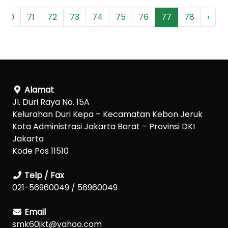
70
71
72
73
74
75
76
77
78
›
Alamat
Jl. Duri Raya No. 15A
Kelurahan Duri Kepa – Kecamatan Kebon Jeruk
Kota Administrasi Jakarta Barat – Provinsi DKI
Jakarta
Kode Pos 11510
Telp / Fax
021-56960049 / 56960049
Email
smk60jkt@yahoo.com