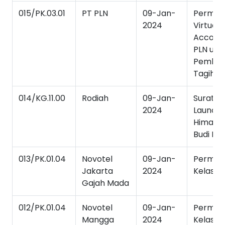
015/PK.03.01
PT PLN
09-Jan-
Permoh
2024
Virtual
Accoun
PLN unt
Pembay
Tagihan 
014/KG.11.00
Rodiah
09-Jan-
Surat T
2024
Launchi
Himahi 
Budi Luh
013/PK.01.04
Novotel
09-Jan-
Permoh
Jakarta
2024
Kelas In
Gajah Mada
012/PK.01.04
Novotel
09-Jan-
Permoh
Mangga
2024
Kelas In