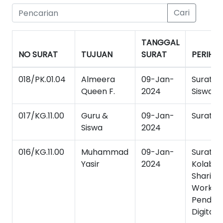
Cari
TANGGAL
NO SURAT
TUJUAN
SURAT
PERIHAL
018/PK.01.04
Almeera
09-Jan-
Surat K
Queen F.
2024
Siswa
017/KG.11.00
Guru &
09-Jan-
Surat T
Siswa
2024
016/KG.11.00
Muhammad
09-Jan-
Surat T
Yasir
2024
Kolabor
Sharing
Worksho
Pendidik
Digital