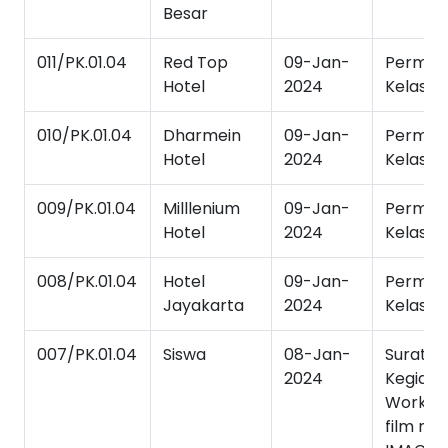
Besar
011/PK.01.04
Red Top
09-Jan-
Permoh
Hotel
2024
Kelas In
010/PK.01.04
Dharmein
09-Jan-
Permoh
Hotel
2024
Kelas In
009/PK.01.04
Milllenium
09-Jan-
Permoh
Hotel
2024
Kelas In
008/PK.01.04
Hotel
09-Jan-
Permoh
Jayakarta
2024
Kelas In
007/PK.01.04
Siswa
08-Jan-
Surat T
2024
Kegiata
Worksh
film ma