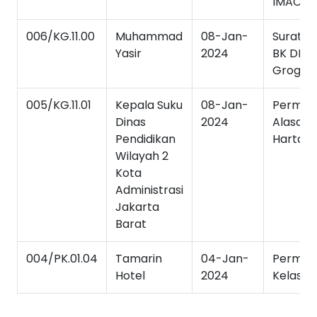
IMAC 2
006/KG.11.00
Muhammad
08-Jan-
Surat T
Yasir
2024
BK DKI V
Grogol
005/KG.11.01
Kepala Suku
08-Jan-
Permoh
Dinas
2024
Alasan P
Pendidikan
Hartawa
Wilayah 2
Kota
Administrasi
Jakarta
Barat
004/PK.01.04
Tamarin
04-Jan-
Permoh
Hotel
2024
Kelas In