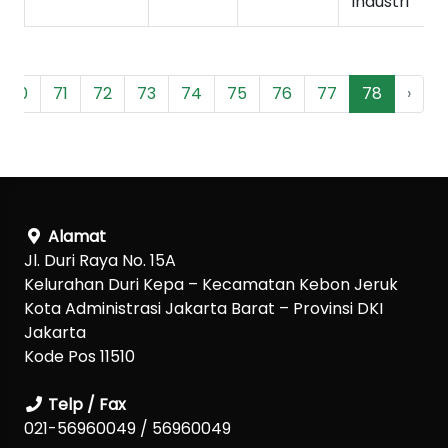
Industri
70
71
72
73
74
75
76
77
78
›
Alamat
Jl. Duri Raya No. 15A
Kelurahan Duri Kepa – Kecamatan Kebon Jeruk
Kota Administrasi Jakarta Barat – Provinsi DKI
Jakarta
Kode Pos 11510
Telp / Fax
021-56960049 / 56960049