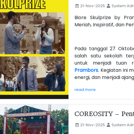
21-Nov-2025
System Adm
Biore Skulprize by Pr
Meriah, Inspiratif, dan P
Pada tanggal 27 Oktob
salah satu sekolah te
untuk menjadi tuan r
Prambors
. Kegiatan ini
energi, dan menjadi ajang.
read more
COREOSITY – Pent
21-Nov-2025
System Adm