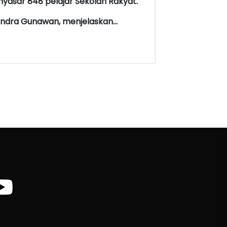
enyasar 848 pelajar Sekolah Rakyat.
endra Gunawan, menjelaskan...