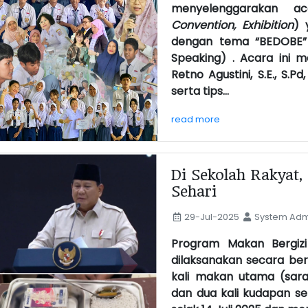
menyelenggarakan a
Convention, Exhibition
) 
dengan tema “BEDOBE” (
Speaking) . Acara ini 
Retno Agustini, S.E., S.P
serta tips...
read more
Di Sekolah Rakyat,
Sehari
29-Jul-2025
System Admi
Program Makan Bergizi
dilaksanakan secara ber
kali makan utama (sar
dan dua kali kudapan set