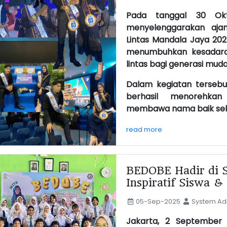
Pada tanggal 30 Ok
menyelenggarakan ajan
Lintas Mandala Jaya 202
menumbuhkan kesadara
lintas bagi generasi muda
Dalam kegiatan tersebu
berhasil menorehka
membawa nama baik seko
read more
BEDOBE Hadir di 
Inspiratif Siswa 
05-Sep-2025
System Adm
Jakarta, 2 September