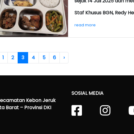
sejak 14 Juli 2025 dan m
Staf Khusus BGN, Redy H
read more
1
2
3
4
5
6
›
SOSIAL MEDIA
 Kecamatan Kebon Jeruk
a Barat – Provinsi DKI