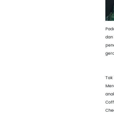
Pad
dan 
pen
ger
Tak 
Mere
anak
Coff
Chee