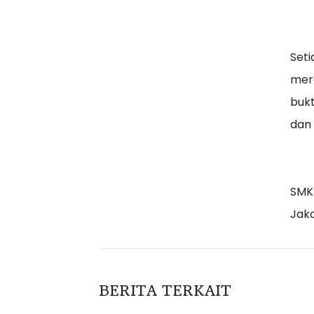
Seti
mera
bukt
dan 
SMK
Jaka
BERITA TERKAIT