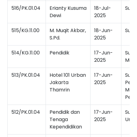
516/PK.01.04
Erianty Kusuma
18-Jul-
Sura
Dewi
2025
515/KG.11.00
M. Muqit Akbar,
18-Jun-
Sura
S.Pd.
2025
514/KG.11.00
Pendidik
17-Jun-
Sura
2025
Mag
513/PK.01.04
Hotel 101 Urban
17-Jun-
Sura
Jakarta
2025
Per
Thamrin
Mag
Pend
512/PK.01.04
Pendidik dan
17-Jun-
Sura
Tenaga
2025
Und
Kependidikan