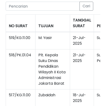
Cari
TANGGAL
NO SURAT
TUJUAN
SURAT
PERI
519/KG.11.00
M. Yasir
21-Jul-
Sura
2025
518/PK.01.04
Plt. Kepala
21-Jul-
Sura
Suku Dinas
2025
Per
Pendidikan
Wilayah II Kota
Administrasi
Jakarta Barat
517/KG.11.00
Zubaidah
18-Jul-
Sura
2025