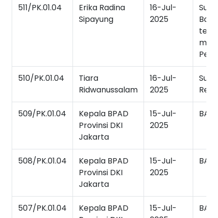
511/PK.01.04
Erika Radina
16-Jul-
Sura
Sipayung
2025
Bala
tela
mela
Penel
510/PK.01.04
Tiara
16-Jul-
Sura
Ridwanussalam
2025
Reko
509/PK.01.04
Kepala BPAD
15-Jul-
BAS
Provinsi DKI
2025
Jakarta
508/PK.01.04
Kepala BPAD
15-Jul-
BAS
Provinsi DKI
2025
Jakarta
507/PK.01.04
Kepala BPAD
15-Jul-
BAS