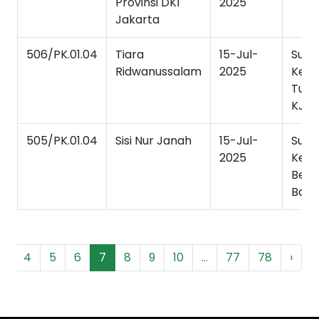
Provinsi DKI
2025
Jakarta
506/PK.01.04
Tiara
15-Jul-
Sura
Ridwanussalam
2025
Kete
Tutu
KJP
505/PK.01.04
Sisi Nur Janah
15-Jul-
Sura
2025
Kete
Berk
Baik
3
4
5
6
7
8
9
10
...
77
78
›