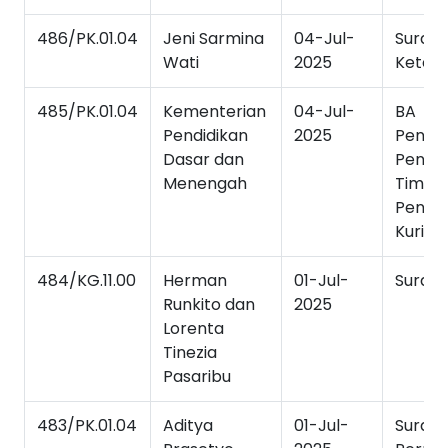
486/PK.01.04
Jeni Sarmina
04-Jul-
Surat
Wati
2025
Keter
485/PK.01.04
Kementerian
04-Jul-
BA
Pendidikan
2025
Penda
Dasar dan
Penyu
Menengah
Tim
Peng
Kuriku
484/KG.11.00
Herman
01-Jul-
Surat 
Runkito dan
2025
Lorenta
Tinezia
Pasaribu
483/PK.01.04
Aditya
01-Jul-
Surat