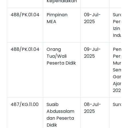
Kependidikan
488/PK.01.04
Pimpinan
09-Jul-
Surat
MEA
2025
Permo
Izin Ke
Industr
488/PK.01.04
Orang
09-Jul-
Peng
Tua/Wali
2025
Perpi
Peserta Didik
Murid
Semes
Ganjil
Ajaran
2025/
487/KG.11.00
Suaib
08-Jul-
Surat 
Abdussalam
2025
dan Peserta
Didik