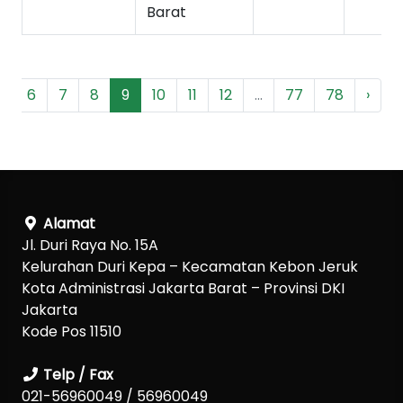
Barat
..
6
7
8
9
10
11
12
...
77
78
›
Alamat
Jl. Duri Raya No. 15A
Kelurahan Duri Kepa – Kecamatan Kebon Jeruk
Kota Administrasi Jakarta Barat – Provinsi DKI
Jakarta
Kode Pos 11510
Telp / Fax
021-56960049 / 56960049