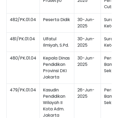
Prasetyo
2025
Permo
Cuti
482/PK.01.04
Peserta Didik
30-Jun-
Surat
2025
Keter
481/PK.01.04
Ulfatul
30-Jun-
Surat
Ilmiyah, S.Pd.
2025
Keter
480/PK.01.04
Kepala Dinas
30-Jun-
Permo
Pendidikan
2025
Bantu
Provinsi DKI
Sekola
Jakarta
479/PK.01.04
Kasudin
26-Jun-
Permo
Pendidikan
2025
Bantu
Wilayah II
Sekola
Kota Adm.
Jakarta