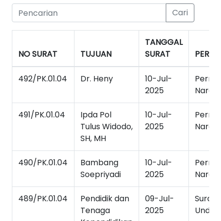
Cari
TANGGAL
NO SURAT
TUJUAN
SURAT
PERIH
492/PK.01.04
Dr. Heny
10-Jul-
Permo
2025
Naras
491/PK.01.04
Ipda Pol
10-Jul-
Permo
Tulus Widodo,
2025
Naras
SH, MH
490/PK.01.04
Bambang
10-Jul-
Permo
Soepriyadi
2025
Naras
489/PK.01.04
Pendidik dan
09-Jul-
Surat
Tenaga
2025
Undan