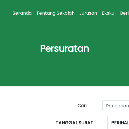
Beranda
Tentang Sekolah
Jurusan
Ekskul
Ber
Persuratan
Cari
TANGGAL SURAT
PERIHAL