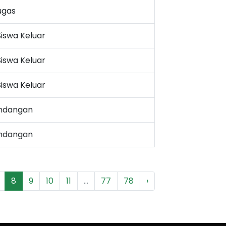
ugas
Siswa Keluar
Siswa Keluar
Siswa Keluar
Undangan
Undangan
8
9
10
11
...
77
78
›