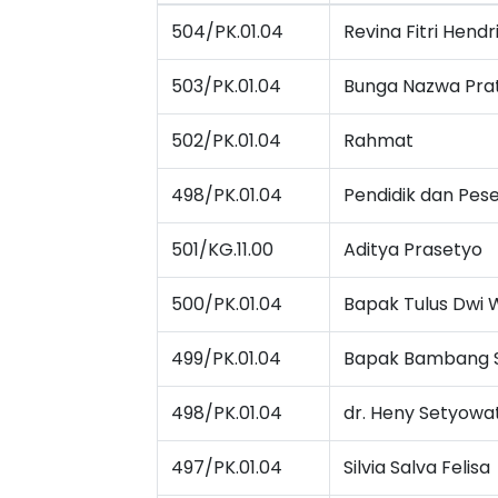
504/PK.01.04
Revina Fitri Hendr
503/PK.01.04
Bunga Nazwa Prat
502/PK.01.04
Rahmat
498/PK.01.04
Pendidik dan Pese
501/KG.11.00
Aditya Prasetyo
500/PK.01.04
Bapak Tulus Dwi 
499/PK.01.04
Bapak Bambang S
498/PK.01.04
dr. Heny Setyowat
497/PK.01.04
Silvia Salva Felisa