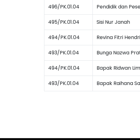
496/PK.01.04
Pendidik dan Pese
495/PK.01.04
Sisi Nur Janah
494/PK.01.04
Revina Fitri Hendr
493/PK.01.04
Bunga Nazwa Prat
494/PK.01.04
Bapak Ridwan Li
493/PK.01.04
Bapak Raihana Sa